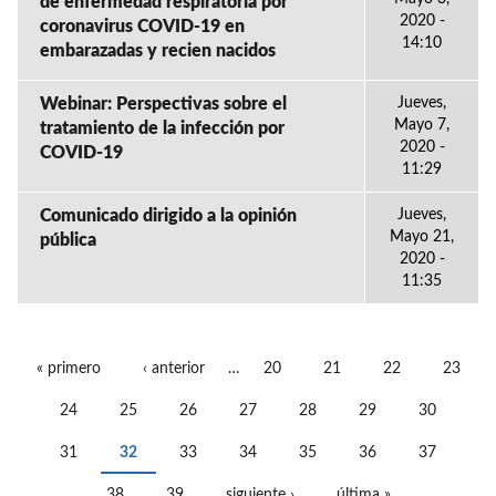
de enfermedad respiratoria por
2020 -
coronavirus COVID-19 en
14:10
embarazadas y recien nacidos
Webinar: Perspectivas sobre el
Jueves,
Mayo 7,
tratamiento de la infección por
2020 -
COVID-19
11:29
Comunicado dirigido a la opinión
Jueves,
Mayo 21,
pública
2020 -
11:35
« primero
‹ anterior
…
20
21
22
23
PÁGINAS
24
25
26
27
28
29
30
31
32
33
34
35
36
37
38
39
siguiente ›
última »