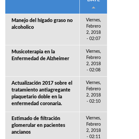
Manejo del hígado graso no
Viernes,
Febrero
alcoholico
2, 2018
- 02:07
Musicoterapia en la
Viernes,
Febrero
Enfermedad de Alzheimer
2, 2018
- 02:08
Actualización 2017 sobre el
Viernes,
Febrero
tratamiento antiagregante
2, 2018
plaquetario doble en la
- 02:10
enfermedad coronaria.
Estimado de filtración
Viernes,
Febrero
glomerular en pacientes
2, 2018
ancianos
- 02:11