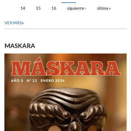
14
15
16
siguiente ›
última »
VER MÁS
MASKARA