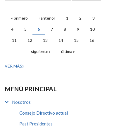
« primero
‹ anterior
1
2
3
PÁGINAS
4
5
6
7
8
9
10
11
12
13
14
15
16
siguiente ›
última »
VER MÁS
MENÚ PRINCIPAL
Nosotros
Consejo Directivo actual
Past Presidentes