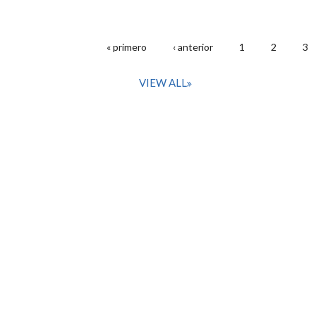
« primero
‹ anterior
1
2
3
PÁGINAS
VIEW ALL