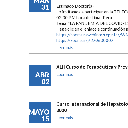
MAR
31
Estimado Doctor(a)
Lo invitamos a participar en la TEL
02:00 PM hora de Lima -Perú
Tema: "LA PANDEMIA DEL COVID-1
Haga clic en el enlace a continuació
https://zoom.us/webinar/register/
https://zoom.us/j/270600007
Leer más
XLII Curso de Terapéutica y Pre
ABR
Leer más
02
Curso Internacional de Hepatolog
2020
MAYO
15
Leer más