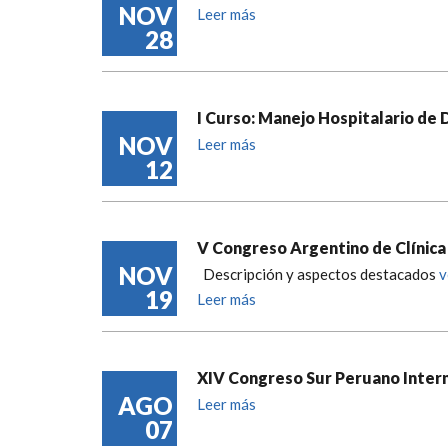
NOV
Leer más
28
I Curso: Manejo Hospitalario de 
NOV
Leer más
12
V Congreso Argentino de Clínica
NOV
Descripción y aspectos destacados
v
19
Leer más
XIV Congreso Sur Peruano Interna
AGO
Leer más
07