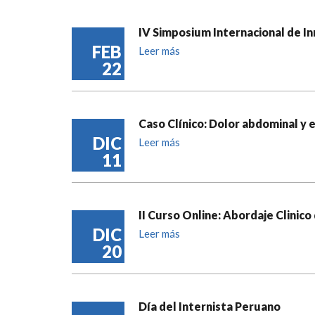
IV Simposium Internacional de 
FEB
Leer más
22
Caso Clínico: Dolor abdominal y 
DIC
Leer más
11
II Curso Online: Abordaje Clinico
DIC
Leer más
20
Día del Internista Peruano