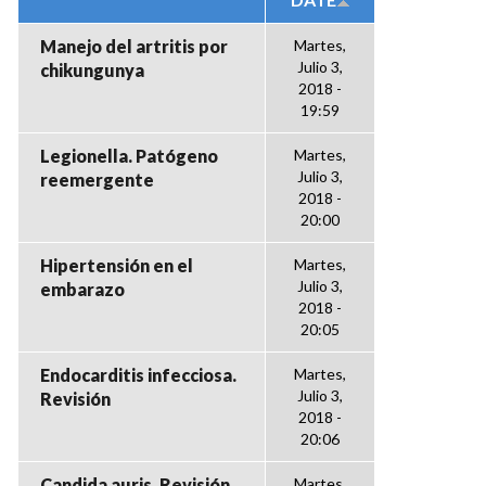
Manejo del artritis por
Martes,
Julio 3,
chikungunya
2018 -
19:59
Legionella. Patógeno
Martes,
Julio 3,
reemergente
2018 -
20:00
Hipertensión en el
Martes,
Julio 3,
embarazo
2018 -
20:05
Endocarditis infecciosa.
Martes,
Julio 3,
Revisión
2018 -
20:06
Candida auris. Revisión
Martes,