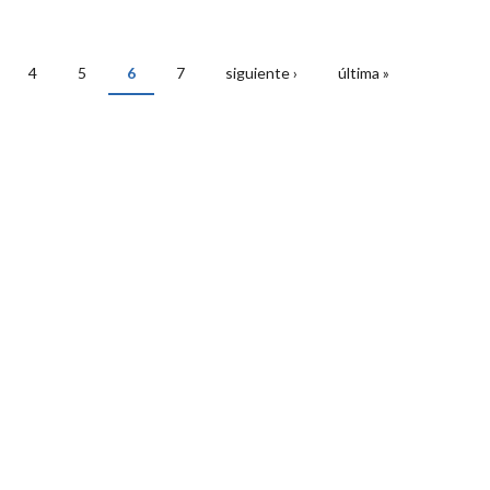
4
5
6
7
siguiente ›
última »