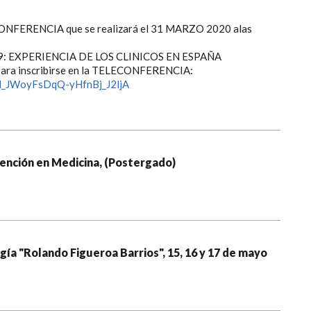
ECONFERENCIA que se realizará el 31 MARZO 2020 alas
9: EXPERIENCIA DE LOS CLINICOS EN ESPAÑA
n para inscribirse en la TELECONFERENCIA:
WN_JWoyFsDqQ-yHfnBj_J2ljA
vención en Medicina, (Postergado)
ía "Rolando Figueroa Barrios", 15, 16 y 17 de mayo