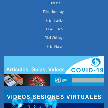
Filial Ica
Filial Huancayo
Filial Trujillo
Filial Cusco
Filial Chiclayo
Filial Piura