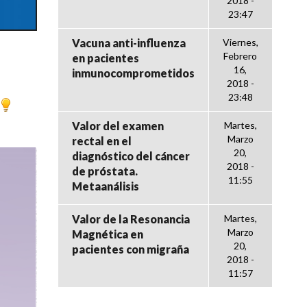
2018 -
23:47
Vacuna anti-influenza
Viernes,
Febrero
en pacientes
16,
inmunocomprometidos
2018 -
23:48
Valor del examen
Martes,
Marzo
rectal en el
20,
diagnóstico del cáncer
2018 -
de próstata.
11:55
Metaanálisis
Valor de la Resonancia
Martes,
Marzo
Magnética en
20,
pacientes con migraña
2018 -
11:57