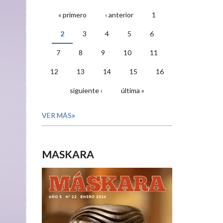
« primero
‹ anterior
1
PÁGINAS
2
3
4
5
6
7
8
9
10
11
12
13
14
15
16
siguiente ›
última »
VER MÁS
MASKARA