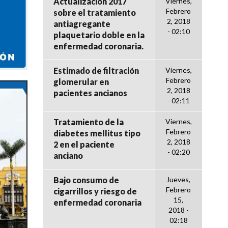
Actualización 2017
Viernes,
Febrero
sobre el tratamiento
2, 2018
antiagregante
- 02:10
plaquetario doble en la
enfermedad coronaria.
Estimado de filtración
Viernes,
Febrero
glomerular en
2, 2018
pacientes ancianos
- 02:11
Tratamiento de la
Viernes,
Febrero
diabetes mellitus tipo
2, 2018
2 en el paciente
- 02:20
anciano
Bajo consumo de
Jueves,
Febrero
cigarrillos y riesgo de
15,
enfermedad coronaria
2018 -
02:18