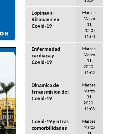
10:54
Lopinavir-
Martes,
Marzo
Ritonavir en
31,
Covid-19
2020 -
11:00
Enfermedad
Martes,
Marzo
cardiaca y
31,
Covid-19
2020 -
11:02
Dinamica de
Martes,
Marzo
trransmision del
31,
Covid-19
2020 -
11:03
Covid-19 y otras
Martes,
Marzo
comorbilidades
31,