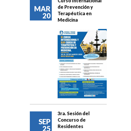
Curso Internacional
de Prevención y
MAR
Terapéutica en
20
Medicina
3ra. Sesión del
Concurso de
SEP
Residentes
25