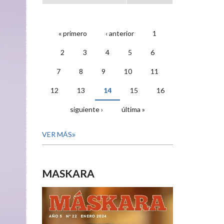
« primero
‹ anterior
1
PÁGINAS
2
3
4
5
6
7
8
9
10
11
12
13
14
15
16
siguiente ›
última »
VER MÁS
MASKARA