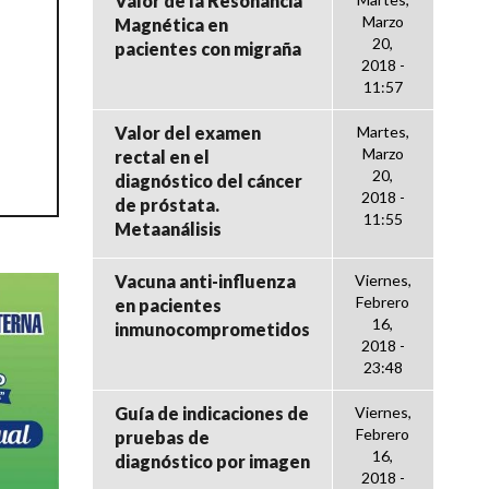
Valor de la Resonancia
Marzo
Magnética en
20,
pacientes con migraña
2018 -
11:57
Valor del examen
Martes,
Marzo
rectal en el
20,
diagnóstico del cáncer
2018 -
de próstata.
11:55
Metaanálisis
Vacuna anti-influenza
Viernes,
Febrero
en pacientes
16,
inmunocomprometidos
2018 -
23:48
Guía de indicaciones de
Viernes,
Febrero
pruebas de
16,
diagnóstico por imagen
2018 -