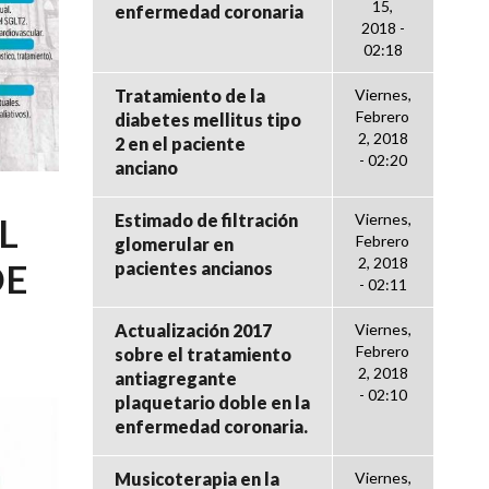
15,
enfermedad coronaria
2018 -
02:18
Tratamiento de la
Viernes,
Febrero
diabetes mellitus tipo
2, 2018
2 en el paciente
- 02:20
anciano
L
Estimado de filtración
Viernes,
Febrero
glomerular en
2, 2018
DE
pacientes ancianos
- 02:11
Actualización 2017
Viernes,
Febrero
sobre el tratamiento
2, 2018
antiagregante
- 02:10
plaquetario doble en la
enfermedad coronaria.
Musicoterapia en la
Viernes,