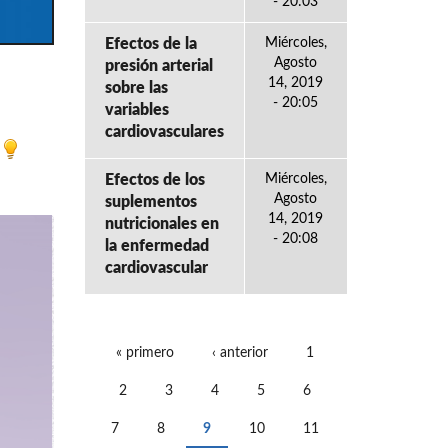
- 20:03
Efectos de la
Miércoles,
Agosto
presión arterial
14, 2019
sobre las
- 20:05
variables
cardiovasculares
Efectos de los
Miércoles,
Agosto
suplementos
14, 2019
nutricionales en
- 20:08
la enfermedad
cardiovascular
« primero
‹ anterior
1
PÁGINAS
2
3
4
5
6
7
8
9
10
11