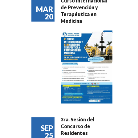
Curso Internacional
de Prevención y
MAR
Terapéutica en
20
Medicina
3ra. Sesión del
Concurso de
SEP
Residentes
25