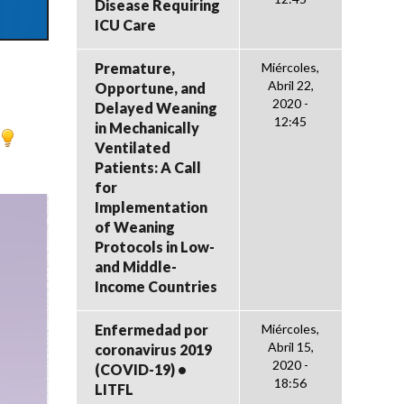
Disease Requiring
ICU Care
Premature,
Miércoles,
Abril 22,
Opportune, and
2020 -
Delayed Weaning
12:45
in Mechanically
Ventilated
Patients: A Call
for
Implementation
of Weaning
Protocols in Low-
and Middle-
Income Countries
Enfermedad por
Miércoles,
Abril 15,
coronavirus 2019
2020 -
(COVID-19) •
18:56
LITFL