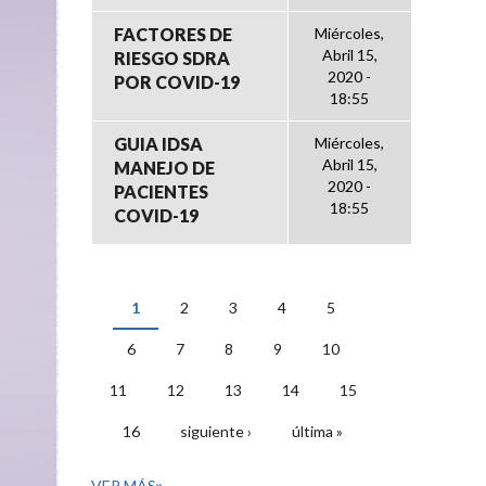
FACTORES DE
Miércoles,
Abril 15,
RIESGO SDRA
2020 -
POR COVID-19
18:55
GUIA IDSA
Miércoles,
Abril 15,
MANEJO DE
2020 -
PACIENTES
18:55
COVID-19
1
2
3
4
5
PÁGINAS
6
7
8
9
10
11
12
13
14
15
16
siguiente ›
última »
VER MÁS