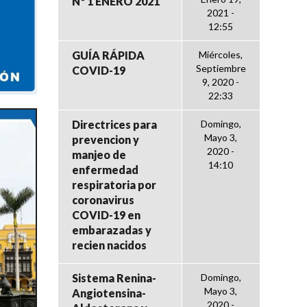
Nº 1 ENERO 2021
2021 -
12:55
GUÍA RÁPIDA
Miércoles,
Septiembre
COVID-19
9, 2020 -
22:33
Directrices para
Domingo,
Mayo 3,
prevencion y
2020 -
manjeo de
14:10
enfermedad
respiratoria por
coronavirus
COVID-19 en
embarazadas y
recien nacidos
Sistema Renina-
Domingo,
Mayo 3,
Angiotensina-
2020 -