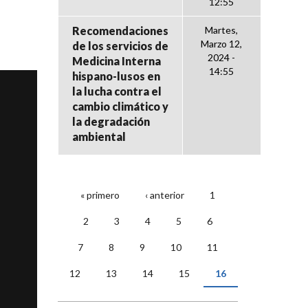
12:55
Recomendaciones
Martes,
Marzo 12,
de los servicios de
2024 -
Medicina Interna
14:55
hispano-lusos en
la lucha contra el
cambio climático y
la degradación
ambiental
« primero
‹ anterior
1
PÁGINAS
2
3
4
5
6
7
8
9
10
11
12
13
14
15
16