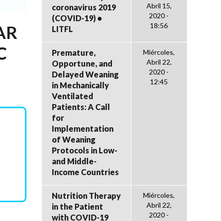
Abril 15,
coronavirus 2019
2020 -
(COVID-19) •
18:56
AR
LITFL
C
Premature,
Miércoles,
Abril 22,
Opportune, and
2020 -
Delayed Weaning
12:45
in Mechanically
Ventilated
Patients: A Call
for
Implementation
of Weaning
Protocols in Low-
and Middle-
Income Countries
Nutrition Therapy
Miércoles,
Abril 22,
in the Patient
2020 -
with COVID-19