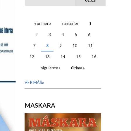
01:02
« primero
‹ anterior
1
PÁGINAS
2
3
4
5
6
7
8
9
10
11
12
13
14
15
16
siguiente ›
última »
VER MÁS
MASKARA