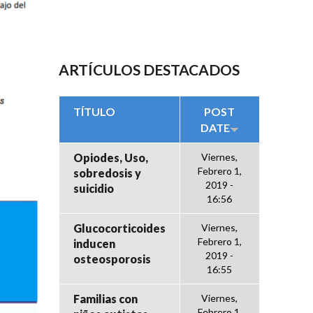
ARTÍCULOS DESTACADOS
TÍTULO
POST
DATE
Opiodes, Uso,
Viernes,
Febrero 1,
sobredosis y
2019 -
suicidio
16:56
Glucocorticoides
Viernes,
Febrero 1,
inducen
2019 -
osteosporosis
16:55
Familias con
Viernes,
Febrero 1,