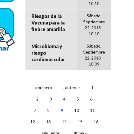
10:10
Riesgos de la
Sábado,
Septiembre
Vacuna para la
22, 2018 -
fiebre amarilla
10:10
Microbioma y
Sábado,
Septiembre
riesgo
22, 2018 -
cardiovascular
10:09
« primero
‹ anterior
1
PÁGINAS
2
3
4
5
6
7
8
9
10
11
12
13
14
15
16
siguiente ›
última »