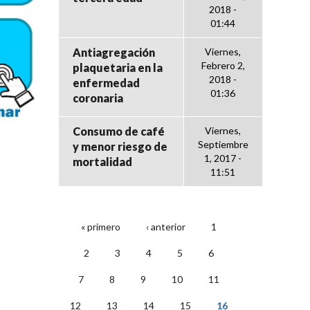
2018 -
01:44
Antiagregación
Viernes,
Febrero 2,
plaquetaria en la
2018 -
enfermedad
01:36
coronaria
Consumo de café
Viernes,
Septiembre
y menor riesgo de
1, 2017 -
mortalidad
11:51
« primero
‹ anterior
1
PÁGINAS
2
3
4
5
6
7
8
9
10
11
12
13
14
15
16