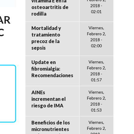
vitamina E en la
2018 -
osteoartritis de
02:01
rodilla
AR
Mortalidad y
Viernes,
C
Febrero 2,
tratamiento
2018 -
precoz de la
02:00
sepsis
Update en
Viernes,
Febrero 2,
fibromialgia:
2018 -
Recomendaciones
01:57
AINEs
Viernes,
Febrero 2,
incrementan el
2018 -
riesgo de IMA
01:53
Beneficios de los
Viernes,
Febrero 2,
micronutrientes