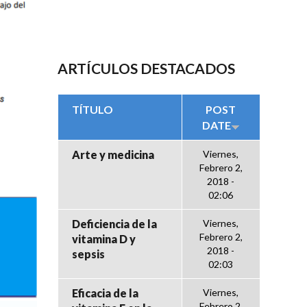
ARTÍCULOS DESTACADOS
TÍTULO
POST
DATE
Arte y medicina
Viernes,
Febrero 2,
2018 -
02:06
Deficiencia de la
Viernes,
Febrero 2,
vitamina D y
2018 -
sepsis
02:03
Eficacia de la
Viernes,
Febrero 2,