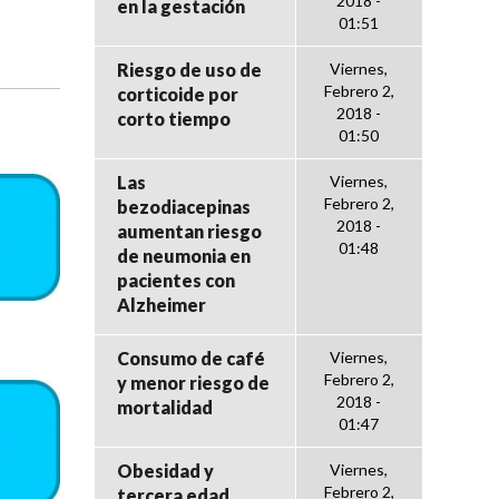
2018 -
en la gestación
01:51
Riesgo de uso de
Viernes,
Febrero 2,
corticoide por
2018 -
corto tiempo
01:50
Las
Viernes,
Febrero 2,
bezodiacepinas
2018 -
aumentan riesgo
01:48
de neumonia en
pacientes con
Alzheimer
Consumo de café
Viernes,
Febrero 2,
y menor riesgo de
2018 -
mortalidad
01:47
Obesidad y
Viernes,
Febrero 2,
tercera edad