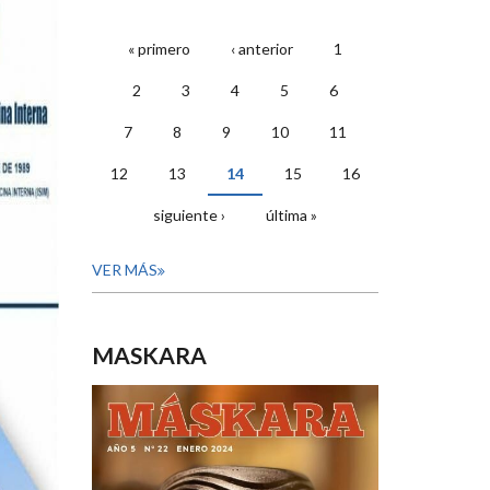
« primero
‹ anterior
1
PÁGINAS
2
3
4
5
6
7
8
9
10
11
12
13
14
15
16
siguiente ›
última »
VER MÁS
MASKARA