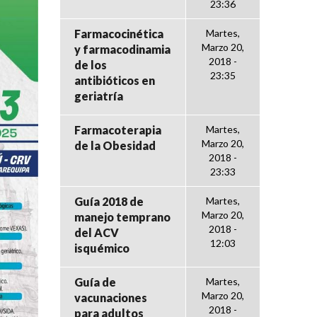
23:36
Farmacocinética
Martes,
Marzo 20,
y farmacodinamia
2018 -
de los
23:35
antibióticos en
geriatría
Farmacoterapia
Martes,
Marzo 20,
de la Obesidad
2018 -
23:33
Guía 2018 de
Martes,
Marzo 20,
manejo temprano
2018 -
del ACV
12:03
isquémico
Guía de
Martes,
Marzo 20,
vacunaciones
2018 -
para adultos