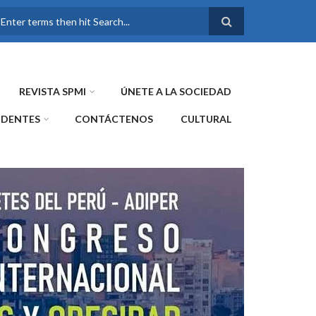
FORMULARIO DE
BÚSQUEDA
REVISTA SPMI
ÚNETE A LA SOCIEDAD
IDENTES
CONTÁCTENOS
CULTURAL
WE