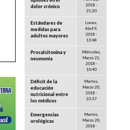
2018 -
dolor crónico
21:20
Estándares de
Lunes,
Abril 9,
medidas para
2018 -
adultos mayores
13:48
Procalcitonina y
Miércoles,
Marzo 21,
neumonía
2018 -
10:40
Déficit de la
Martes,
Marzo 20,
educación
2018 -
nutricional entre
23:37
los médicos
Emergencias
Martes,
Marzo 20,
urológicas
2018 -