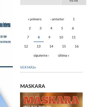
01:02
« primero
‹ anterior
1
PÁGINAS
2
3
4
5
6
7
8
9
10
11
12
13
14
15
16
siguiente ›
última »
VER MÁS
MASKARA