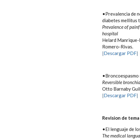
•Prevalencia de n
diabetes mellitus 
Prevalence of painf
hospital
Helard Manrique-H
Romero-Rivas.
|Descargar PDF|
•Broncoespasmo re
Reversible bronchia
Otto Barnaby Gui
|Descargar PDF|
Revision de tema
•El lenguaje de l
The medical langua