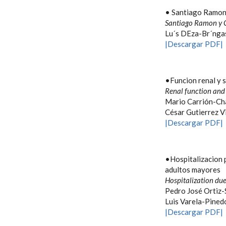
• Santiago Ramon y
Santiago Ramon y C
Lu´s DEza-Br´nga
|Descargar PDF|
•Funcion renal y 
Renal function and 
Mario Carrión-Cha
César Gutierrez Vi
|Descargar PDF|
•Hospitalizacion 
adultos mayores
Hospitalization due
Pedro José Ortiz-
Luis Varela-Pined
|Descargar PDF|