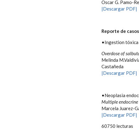
Oscar G. Pamo-R
|Descargar PDF|
Reporte de casos
•Ingestion tóxica 
Overdose of salbuta
Melinda M.Valdivi
Castañeda
|Descargar PDF|
•Neoplasia endocri
Multiple endocrine 
Marcela Juarez-G
|Descargar PDF|
60750 lecturas