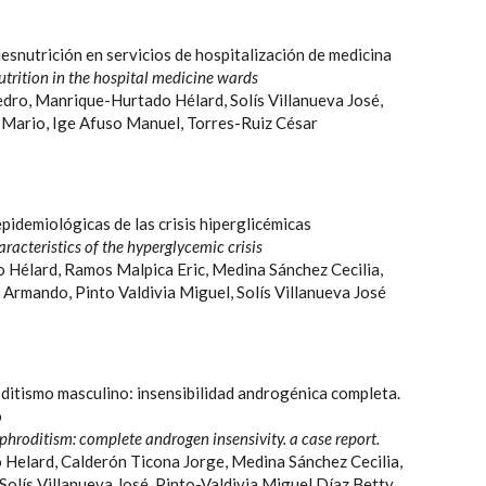
snutrición en servicios de hospitalización de medicina
trition in the hospital medicine wards
dro, Manrique-Hurtado Hélard, Solís Villanueva José,
 Mario, Ige Afuso Manuel, Torres-Ruiz César
pidemiológicas de las crisis hiperglicémicas
racteristics of the hyperglycemic crisis
Hélard, Ramos Malpica Eric, Medina Sánchez Cecilia,
Armando, Pinto Valdivia Miguel, Solís Villanueva José
tismo masculino: insensibilidad androgénica completa.
o
roditism: complete androgen insensivity. a case report.
Helard, Calderón Ticona Jorge, Medina Sánchez Cecilia,
olís Villanueva José, Pinto-Valdivia Miguel Díaz Betty,