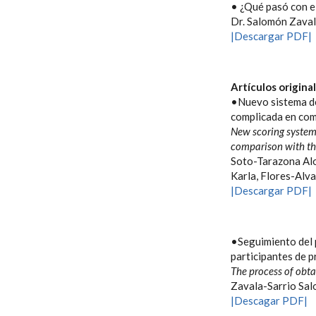
• ¿Qué pasó con el
Dr. Salomón Zaval
|Descargar PDF|
Artículos origina
•Nuevo sistema de
complicada en comp
New scoring system 
comparison with the
Soto-Tarazona Al
Karla, Flores-Alv
|Descargar PDF|
•Seguimiento del 
participantes de 
The process of obta
Zavala-Sarrio Sal
|Descagar PDF|