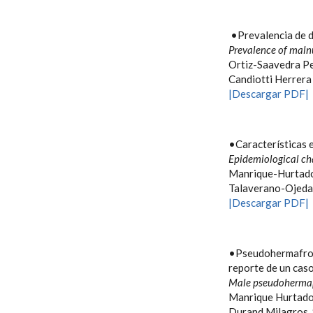
•Prevalencia de de
Prevalence of malnu
Ortiz-Saavedra Pe
Candiotti Herrera
|Descargar PDF|
•Características e
Epidemiological cha
Manrique-Hurtado 
Talaverano-Ojeda 
|Descargar PDF|
•Pseudohermafrodi
reporte de un cas
Male pseudohermaph
Manrique Hurtado 
Durand Milagros, S