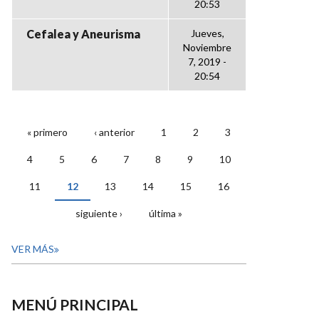
20:53
Cefalea y Aneurisma
Jueves,
Noviembre
7, 2019 -
20:54
« primero
‹ anterior
1
2
3
PÁGINAS
4
5
6
7
8
9
10
11
12
13
14
15
16
siguiente ›
última »
VER MÁS
MENÚ PRINCIPAL