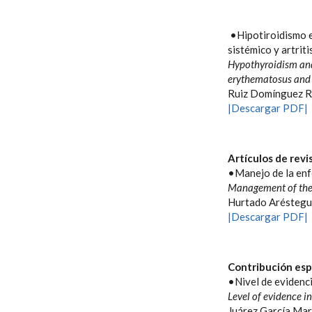
•Hipotiroidismo e
sistémico y artrit
Hypothyroidism and
erythematosus and 
Ruiz Domínguez R
|Descargar PDF|
Artículos de revi
•Manejo de la enf
Management of the 
Hurtado Aréstegu
|Descargar PDF|
Contribución esp
•Nivel de evidenci
Level of evidence i
Juárez García Mar