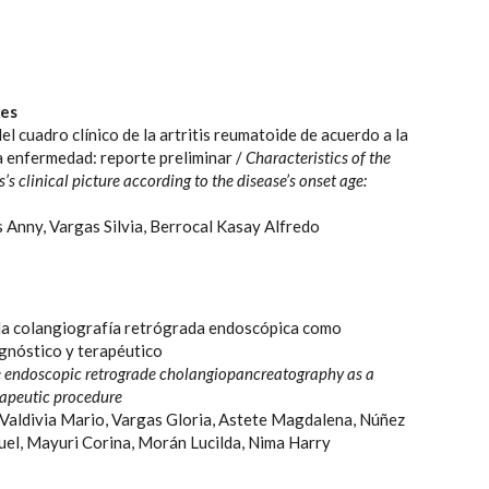
les
el cuadro clínico de la artritis reumatoide de acuerdo a la
la enfermedad: reporte preliminar /
Characteristics of the
’s clinical picture according to the disease’s onset age:
 Anny, Vargas Silvia, Berrocal Kasay Alfredo
la colangiografía retrógrada endoscópica como
gnóstico y terapéutico
e endoscopic retrograde cholangiopancreatography as a
rapeutic procedure
Valdivia Mario, Vargas Gloria, Astete Magdalena, Núñez
el, Mayuri Corina, Morán Lucilda, Nima Harry