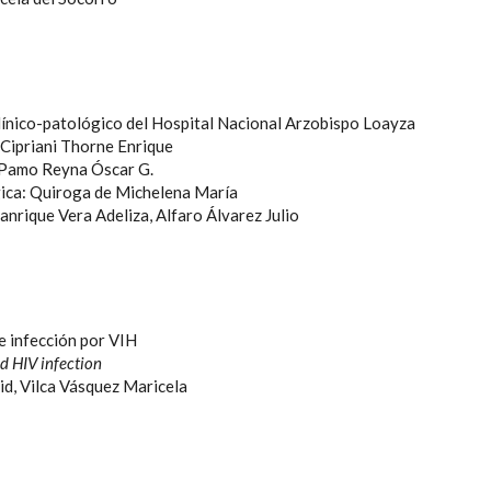
ínico-patológico del Hospital Nacional Arzobispo Loayza
 Cipriani Thorne Enrique
: Pamo Reyna Óscar G.
ica: Quiroga de Michelena María
nrique Vera Adeliza, Alfaro Álvarez Julio
e infección por VIH
d HIV infection
d, Vilca Vásquez Maricela