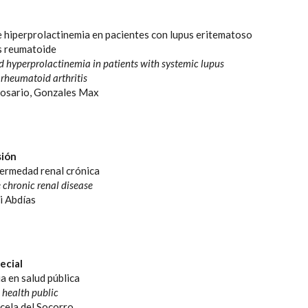
 hiperprolactinemia en pacientes con lupus eritematoso
is reumatoide
 hyperprolactinemia in patients with systemic lupus
rheumatoid arthritis
osario, Gonzales Max
sión
ermedad renal crónica
chronic renal disease
i Abdías
ecial
a en salud pública
n health public
cela del Socorro