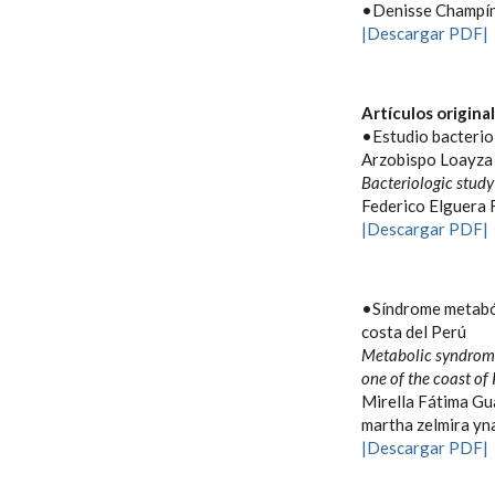
•Denisse Champí
|Descargar PDF|
Artículos origina
•Estudio bacteriol
Arzobispo Loayza
Bacteriologic study
Federico Elguera F
|Descargar PDF|
•Síndrome metaból
costa del Perú
Metabolic syndrome 
one of the coast of 
Mirella Fátima Gua
martha zelmira yna
|Descargar PDF|