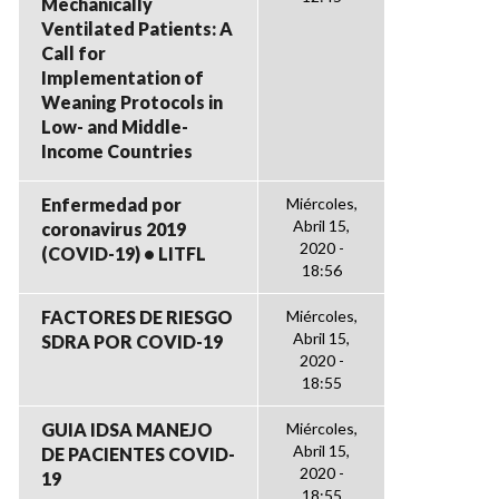
Mechanically
Ventilated Patients: A
Call for
Implementation of
Weaning Protocols in
Low- and Middle-
Income Countries
Enfermedad por
Miércoles,
Abril 15,
coronavirus 2019
2020 -
(COVID-19) • LITFL
18:56
FACTORES DE RIESGO
Miércoles,
Abril 15,
SDRA POR COVID-19
2020 -
18:55
GUIA IDSA MANEJO
Miércoles,
Abril 15,
DE PACIENTES COVID-
2020 -
19
18:55