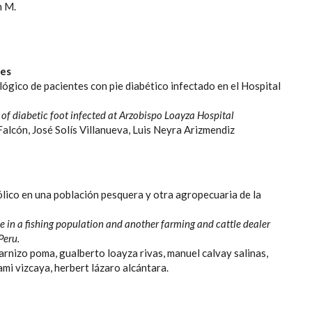
n M.
les
ógico de pacientes con pie diabético infectado en el Hospital
 of diabetic foot infected at Arzobispo Loayza Hospital
alcón, José Solís Villanueva, Luis Neyra Arizmendiz
ico en una población pesquera y otra agropecuaria de la
in a fishing population and another farming and cattle dealer
Peru.
rnizo poma, gualberto loayza rivas, manuel calvay salinas,
mi vizcaya, herbert lázaro alcántara.