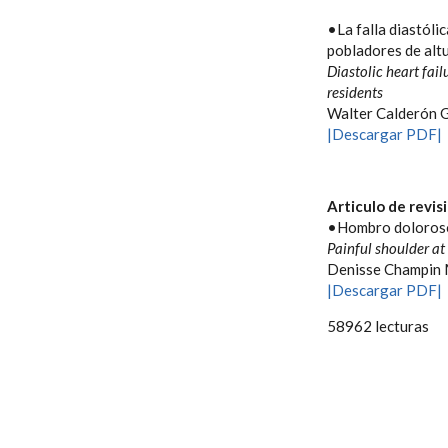
•La falla diastóli
pobladores de alt
Diastolic heart fai
residents
Walter Calderón G
|Descargar PDF|
Articulo de revis
•Hombro doloroso 
Painful shoulder at 
Denisse Champin 
|Descargar PDF|
58962 lecturas