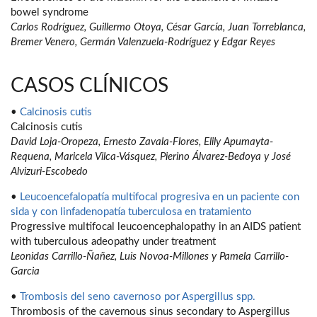
bowel syndrome
Carlos Rodríguez, Guillermo Otoya, César García, Juan Torreblanca,
Bremer Venero, Germán Valenzuela-Rodríguez y Edgar Reyes
CASOS CLÍNICOS
•
Calcinosis cutis
Calcinosis cutis
David Loja-Oropeza, Ernesto Zavala-Flores, Elily Apumayta-
Requena, Maricela Vilca-Vásquez, Pierino Álvarez-Bedoya y José
Alvizuri-Escobedo
•
Leucoencefalopatía multifocal progresiva en un paciente con
sida y con linfadenopatía tuberculosa en tratamiento
Progressive multifocal leucoencephalopathy in an AIDS patient
with tuberculous adeopathy under treatment
Leonidas Carrillo-Ñañez, Luis Novoa-Millones y Pamela Carrillo-
Garcia
•
Trombosis del seno cavernoso por Aspergillus spp.
Thrombosis of the cavernous sinus secondary to Aspergillus