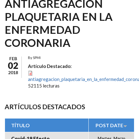
ANTIAGREGACIÓN
PLAQUETARIA EN LA
ENFERMEDAD
CORONARIA
By
SPMI
FEB
02
Artículo Destacado:
2018
antiagregacion_plaquetaria_en_la_enfermedad_corona
52115 lecturas
ARTÍCULOS DESTACADOS
TÍTULO
POST DATE
Covid-19 Efecto
Martes, Marzo