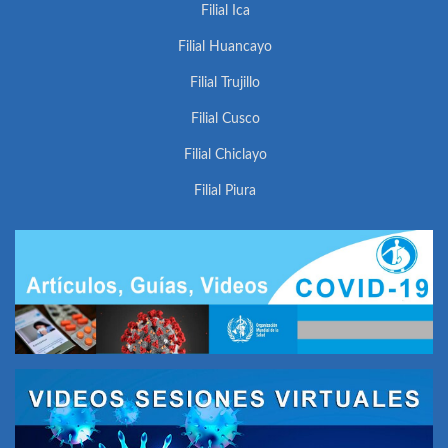
Filial Ica
Filial Huancayo
Filial Trujillo
Filial Cusco
Filial Chiclayo
Filial Piura