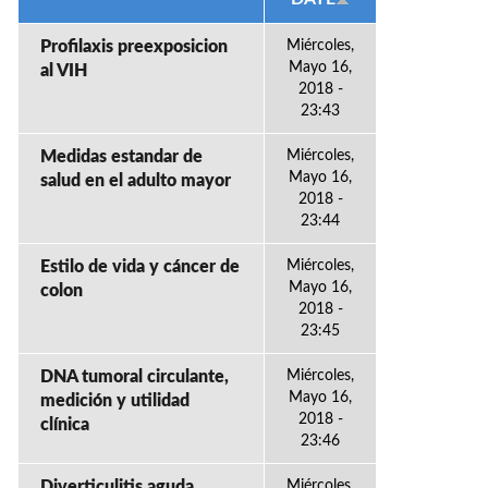
Profilaxis preexposicion
Miércoles,
Mayo 16,
al VIH
2018 -
23:43
Medidas estandar de
Miércoles,
Mayo 16,
salud en el adulto mayor
2018 -
23:44
Estilo de vida y cáncer de
Miércoles,
Mayo 16,
colon
2018 -
23:45
DNA tumoral circulante,
Miércoles,
Mayo 16,
medición y utilidad
2018 -
clínica
23:46
Diverticulitis aguda
Miércoles,