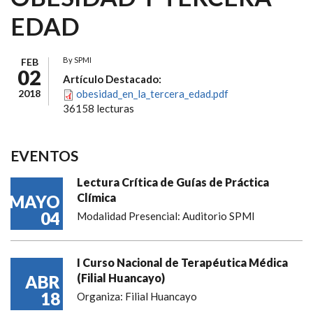
EDAD
By
SPMI
FEB
02
Artículo Destacado:
2018
obesidad_en_la_tercera_edad.pdf
36158 lecturas
EVENTOS
Lectura Crítica de Guías de Práctica
Clímica
MAYO
04
Modalidad Presencial: Auditorio SPMI
I Curso Nacional de Terapéutica Médica
(Filial Huancayo)
ABR
18
Organiza: Filial Huancayo