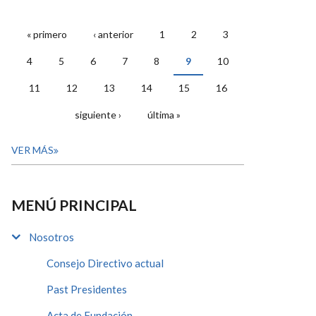
« primero
‹ anterior
1
2
3
PÁGINAS
4
5
6
7
8
9
10
11
12
13
14
15
16
siguiente ›
última »
VER MÁS
MENÚ PRINCIPAL
Nosotros
Consejo Directivo actual
Past Presidentes
Acta de Fundación