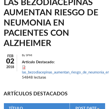
LAS BEZODIACEPINAS
AUMENTAN RIESGO DE
NEUMONIA EN
PACIENTES CON
ALZHEIMER
By
SPMI
FEB
02
Artículo Destacado:
2018
las_bezodiacepinas_aumentan_riesgo_de_neumonia_en
54848 lecturas
ARTÍCULOS DESTACADOS
TÍTULO
POST DATE