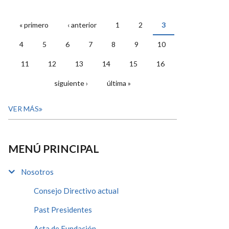
« primero
‹ anterior
1
2
3
PÁGINAS
4
5
6
7
8
9
10
11
12
13
14
15
16
siguiente ›
última »
VER MÁS
MENÚ PRINCIPAL
Nosotros
Consejo Directivo actual
Past Presidentes
Acta de Fundación