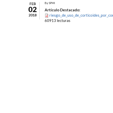
By
SPMI
FEB
02
Artículo Destacado:
2018
riesgo_de_uso_de_corticoides_por_co
60913 lecturas