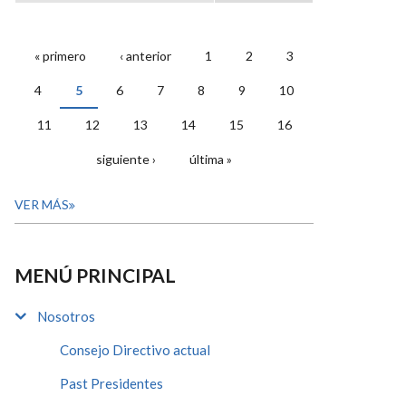
« primero
‹ anterior
1
2
3
PÁGINAS
4
5
6
7
8
9
10
11
12
13
14
15
16
siguiente ›
última »
VER MÁS
MENÚ PRINCIPAL
Nosotros
Consejo Directivo actual
Past Presidentes