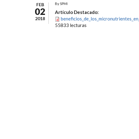
By
SPMI
FEB
02
Artículo Destacado:
2018
beneficios_de_los_micronutrientes_en
55833 lecturas