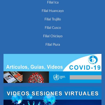
Filial Ica
Filial Huancayo
Filial Trujillo
Filial Cusco
Filial Chiclayo
Filial Piura