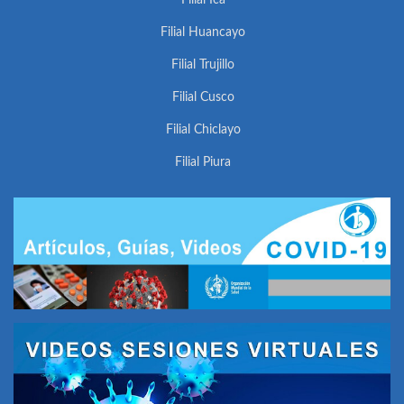
Filial Ica
Filial Huancayo
Filial Trujillo
Filial Cusco
Filial Chiclayo
Filial Piura