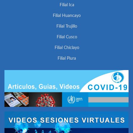
Filial Ica
Filial Huancayo
Filial Trujillo
Filial Cusco
Filial Chiclayo
Filial Piura