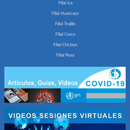
Filial Ica
Filial Huancayo
Filial Trujillo
Filial Cusco
Filial Chiclayo
Filial Piura