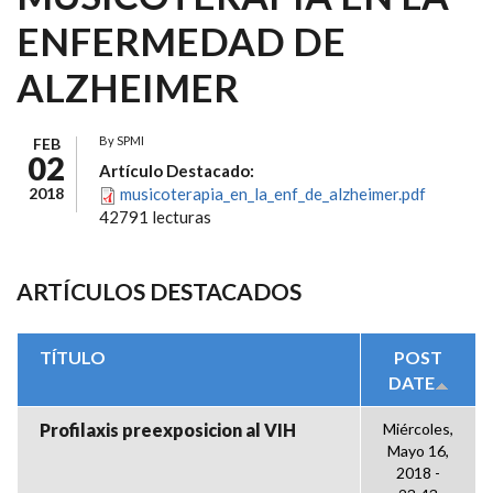
ENFERMEDAD DE
ALZHEIMER
By
SPMI
FEB
02
Artículo Destacado:
2018
musicoterapia_en_la_enf_de_alzheimer.pdf
42791 lecturas
ARTÍCULOS DESTACADOS
TÍTULO
POST
DATE
Profilaxis preexposicion al VIH
Miércoles,
Mayo 16,
2018 -