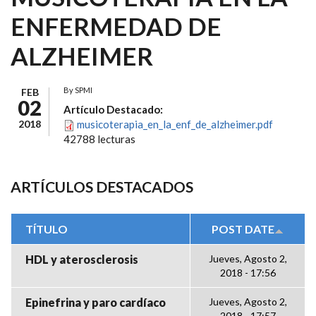
ENFERMEDAD DE
ALZHEIMER
By
SPMI
FEB
02
Artículo Destacado:
2018
musicoterapia_en_la_enf_de_alzheimer.pdf
42788 lecturas
ARTÍCULOS DESTACADOS
TÍTULO
POST DATE
HDL y aterosclerosis
Jueves, Agosto 2,
2018 - 17:56
Epinefrina y paro cardíaco
Jueves, Agosto 2,
2018 - 17:57