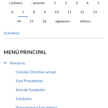
« primero
‹ anterior
1
2
3
4
5
PÁGINAS
6
7
8
9
10
11
12
13
14
15
16
siguiente ›
última »
VER MÁS
MENÚ PRINCIPAL
Nosotros
Consejo Directivo actual
Past Presidentes
Acta de Fundación
Estatutos
Planeamiento Estratégico