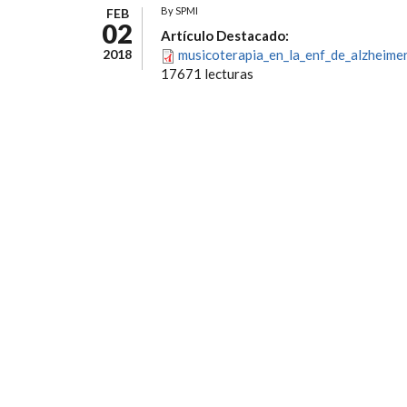
By
SPMI
FEB
02
Artículo Destacado:
2018
musicoterapia_en_la_enf_de_alzheimer
17671 lecturas