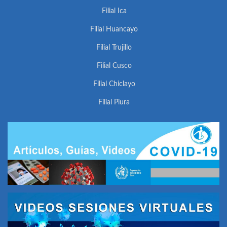
Filial Ica
Filial Huancayo
Filial Trujillo
Filial Cusco
Filial Chiclayo
Filial Piura