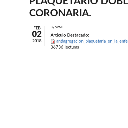
PLAQUETARIO DOBL
CORONARIA.
By
SPMI
FEB
02
Artículo Destacado:
2018
antiagregacion_plaquetaria_en_la_enfe
36736 lecturas