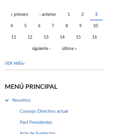
« primero
‹ anterior
1
2
3
PÁGINAS
4
5
6
7
8
9
10
11
12
13
14
15
16
siguiente ›
última »
VER MÁS
MENÚ PRINCIPAL
Nosotros
Consejo Directivo actual
Past Presidentes
Acta de Fundación