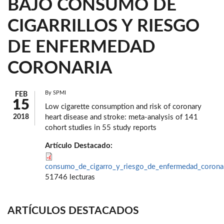
BAJO CONSUMO DE
CIGARRILLOS Y RIESGO
DE ENFERMEDAD
CORONARIA
By
SPMI
FEB
15
Low cigarette consumption and risk of coronary
2018
heart disease and stroke: meta-analysis of 141
cohort studies in 55 study reports
Artículo Destacado:
consumo_de_cigarro_y_riesgo_de_enfermedad_coronar
51746 lecturas
ARTÍCULOS DESTACADOS