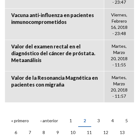
- 23:47
Vacuna anti-influenza en pacientes
Viernes,
Febrero
inmunocomprometidos
16, 2018
- 23:48
Valor del examen rectal en el
Martes,
Marzo
diagnóstico del cáncer de próstata.
20, 2018
Metaanálisis
- 11:55
Valor de la Resonancia Magnética en
Martes,
Marzo
pacientes con migraña
20, 2018
- 11:57
« primero
‹ anterior
1
2
3
4
5
PÁGINAS
6
7
8
9
10
11
12
13