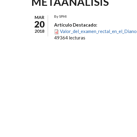
METAANÁLISIS
By
SPMI
MAR
20
Artículo Destacado:
2018
Valor_del_examen_rectal_en_el_Diano
49364 lecturas