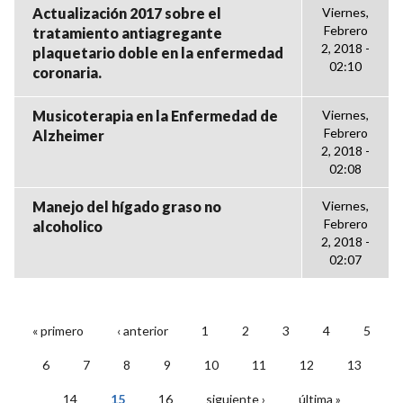
Actualización 2017 sobre el
Viernes,
Febrero
tratamiento antiagregante
2, 2018 -
plaquetario doble en la enfermedad
02:10
coronaria.
Musicoterapia en la Enfermedad de
Viernes,
Febrero
Alzheimer
2, 2018 -
02:08
Manejo del hígado graso no
Viernes,
Febrero
alcoholico
2, 2018 -
02:07
« primero
‹ anterior
1
2
3
4
5
PÁGINAS
6
7
8
9
10
11
12
13
14
15
16
siguiente ›
última »