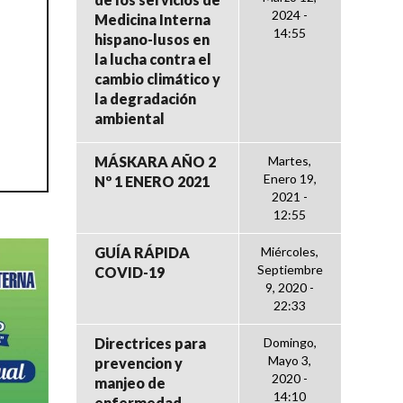
2024 -
Medicina Interna
14:55
hispano-lusos en
la lucha contra el
cambio climático y
la degradación
ambiental
MÁSKARA AÑO 2
Martes,
Enero 19,
Nº 1 ENERO 2021
2021 -
12:55
GUÍA RÁPIDA
Miércoles,
Septiembre
COVID-19
9, 2020 -
22:33
Directrices para
Domingo,
Mayo 3,
prevencion y
2020 -
manjeo de
14:10
enfermedad