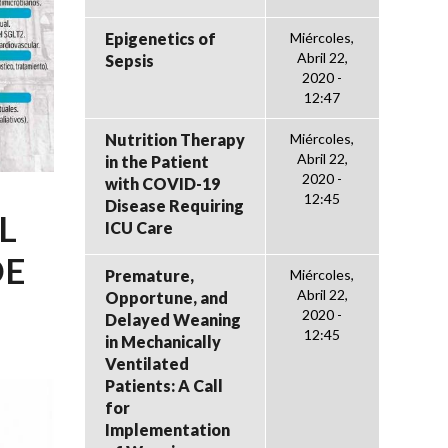
Epigenetics of
Miércoles,
Abril 22,
Sepsis
2020 -
12:47
Nutrition Therapy
Miércoles,
Abril 22,
in the Patient
2020 -
with COVID-19
12:45
Disease Requiring
L
ICU Care
DE
Premature,
Miércoles,
Abril 22,
Opportune, and
2020 -
Delayed Weaning
12:45
in Mechanically
Ventilated
Patients: A Call
for
Implementation