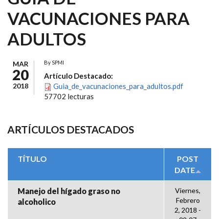
VACUNACIONES PARA
ADULTOS
By
SPMI
MAR
20
Artículo Destacado:
2018
Guia_de_vacunaciones_para_adultos.pdf
57702 lecturas
ARTÍCULOS DESTACADOS
TÍTULO
POST
DATE
Manejo del hígado graso no
Viernes,
Febrero
alcoholico
2, 2018 -