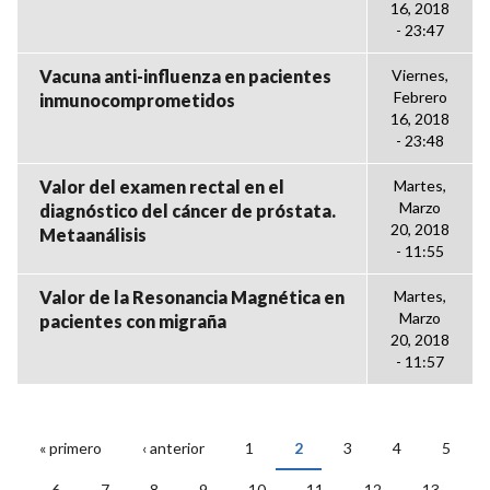
16, 2018
- 23:47
Vacuna anti-influenza en pacientes
Viernes,
Febrero
inmunocomprometidos
16, 2018
- 23:48
Valor del examen rectal en el
Martes,
Marzo
diagnóstico del cáncer de próstata.
20, 2018
Metaanálisis
- 11:55
Valor de la Resonancia Magnética en
Martes,
Marzo
pacientes con migraña
20, 2018
- 11:57
« primero
‹ anterior
1
2
3
4
5
PÁGINAS
6
7
8
9
10
11
12
13