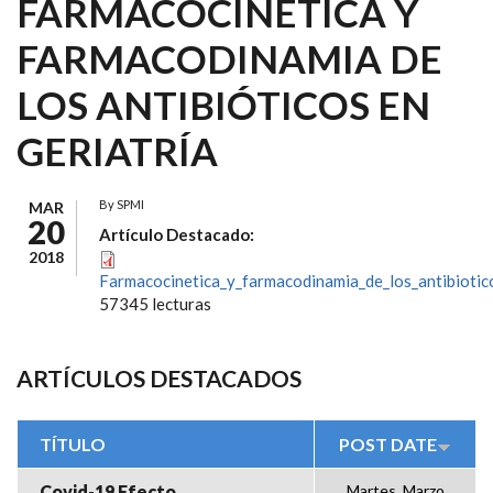
FARMACOCINÉTICA Y
FARMACODINAMIA DE
LOS ANTIBIÓTICOS EN
GERIATRÍA
By
SPMI
MAR
20
Artículo Destacado:
2018
Farmacocinetica_y_farmacodinamia_de_los_antibiotico
57345 lecturas
ARTÍCULOS DESTACADOS
TÍTULO
POST DATE
Covid-19 Efecto
Martes, Marzo