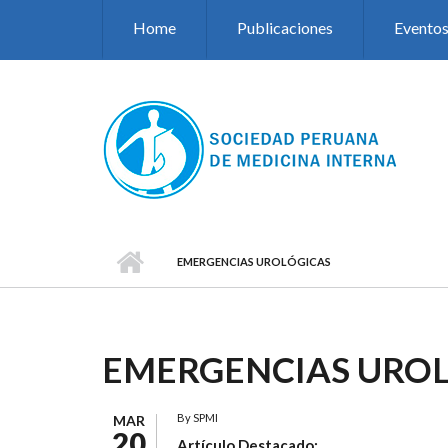
Pasar al contenido principal
Home
Publicaciones
Evento
EMERGENCIAS UROLÓGICAS
EMERGENCIAS URO
By
SPMI
MAR
20
Artículo Destacado: