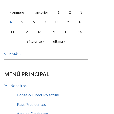
« primero
‹ anterior
1
2
3
PÁGINAS
4
5
6
7
8
9
10
11
12
13
14
15
16
siguiente ›
última »
VER MÁS
MENÚ PRINCIPAL
Nosotros
Consejo Directivo actual
Past Presidentes
Acta de Fundación