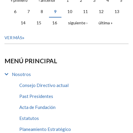
« primero
‹ anterior
1
2
3
4
5
PÁGINAS
6
7
8
9
10
11
12
13
14
15
16
siguiente ›
última »
VER MÁS
MENÚ PRINCIPAL
Nosotros
Consejo Directivo actual
Past Presidentes
Acta de Fundación
Estatutos
Planeamiento Estratégico