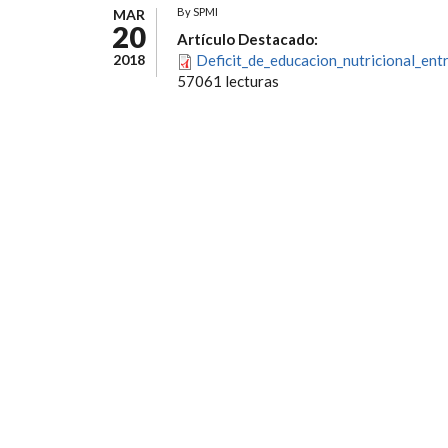
By
SPMI
MAR
20
Artículo Destacado:
2018
Deficit_de_educacion_nutricional_ent
57061 lecturas