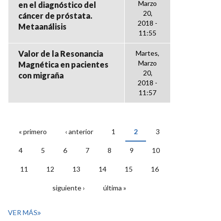
Marzo
en el diagnóstico del
20,
cáncer de próstata.
2018 -
Metaanálisis
11:55
Valor de la Resonancia
Martes,
Marzo
Magnética en pacientes
20,
con migraña
2018 -
11:57
« primero
‹ anterior
1
2
3
PÁGINAS
4
5
6
7
8
9
10
11
12
13
14
15
16
siguiente ›
última »
VER MÁS