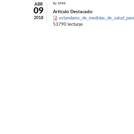
By
SPMI
ABR
09
Artículo Destacado:
2018
estandares_de_medidas_de_salud_par
53790 lecturas