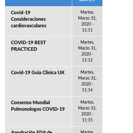
Covid-19
Martes,
Marzo 31,
Consideraciones
2020 -
cardiovasculares
11:11
COVID-19 BEST
Martes,
Marzo 31,
PRACTICED
2020 -
11:12
Covid-19 Guia Clinica UK
Martes,
Marzo 31,
2020 -
11:14
Consenso Mundial
Martes,
Marzo 31,
Pulmonologos COVID-19
2020 -
11:15
Aprobación FDA de
Martes,