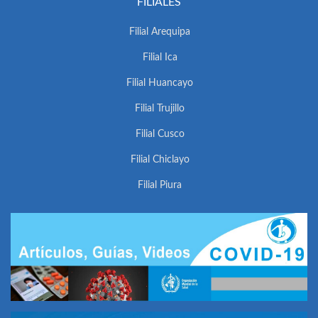
FILIALES
Filial Arequipa
Filial Ica
Filial Huancayo
Filial Trujillo
Filial Cusco
Filial Chiclayo
Filial Piura